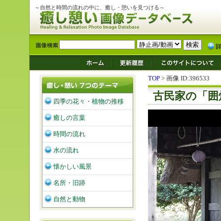
～自然と時間の流れの中に、癒し・憩いを見つける～
TOP
> 画像 ID:396533
古民家の「囲
四季の花々・植物の推移
癒しの言葉
時間の流れ
水の流れ
懐かしい風景
名所・旧跡
自然と動物