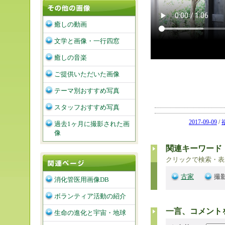
癒しの動画
文学と画像・一行四窓
癒しの音楽
ご提供いただいた画像
テーマ別おすすめ写真
スタッフおすすめ写真
2017-09-09
/
過去1ヶ月に撮影された画
像
関連キーワード
クリックで検索・表
古家
撮影
消化管医用画像DB
ボランティア活動の紹介
一言、コメント
生命の進化と宇宙・地球