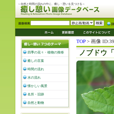
～自然と時間の流れの中に、癒し・憩いを見つける～
TOP
> 画像 ID:39
ノブドウ「
四季の花々・植物の推移
癒しの言葉
時間の流れ
水の流れ
懐かしい風景
名所・旧跡
自然と動物