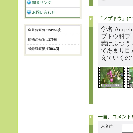
関連リンク
お問い合わせ
「ノブドウ」に
学名:Ampelo
全登録画像:
364969枚
ブドウ科ブ
植物の種類:
3279種
葉はふつう
登録動画数:
17064個
てあまり目
えていくの
一言、コメント
お名前