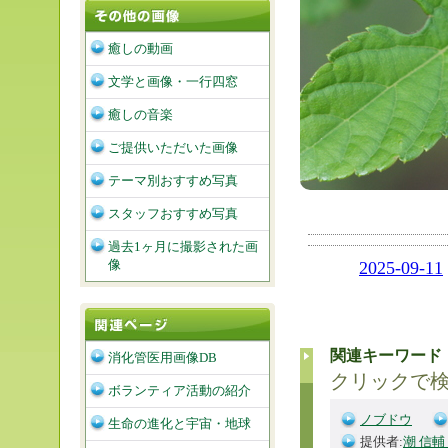
癒しの動画
文学と画像・一行四窓
癒しの音楽
ご提供いただいた画像
テーマ別おすすめ写真
スタッフおすすめ写真
過去1ヶ月に撮影された画
像
2025-09-11
関連キーワード
消化管医用画像DB
クリックで
ボランティア活動の紹介
ノブドウ
生命の進化と宇宙・地球
提供者:
潮 信輔