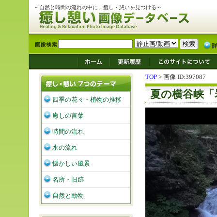
～自然と時間の流れの中に、癒し・憩いを見つける～
TOP
> 画像 ID:397087
夏の横谷峡「
四季の花々・植物の推移
癒しの言葉
時間の流れ
水の流れ
懐かしい風景
名所・旧跡
自然と動物