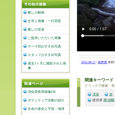
癒しの動画
文学と画像・一行四窓
癒しの音楽
ご提供いただいた画像
テーマ別おすすめ写真
スタッフおすすめ写真
2016-08-21
/
長野県
茅野市
過去1ヶ月に撮影された画
像
関連キーワード
クリックで検索・表
消化管医用画像DB
渓谷
岩
提供者:
潮 信輔
ボランティア活動の紹介
生命の進化と宇宙・地球