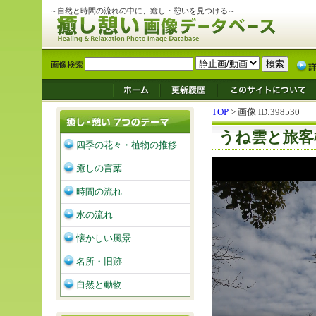
～自然と時間の流れの中に、癒し・憩いを見つける～
TOP
> 画像 ID:398530
うね雲と旅客
四季の花々・植物の推移
癒しの言葉
時間の流れ
水の流れ
懐かしい風景
名所・旧跡
自然と動物