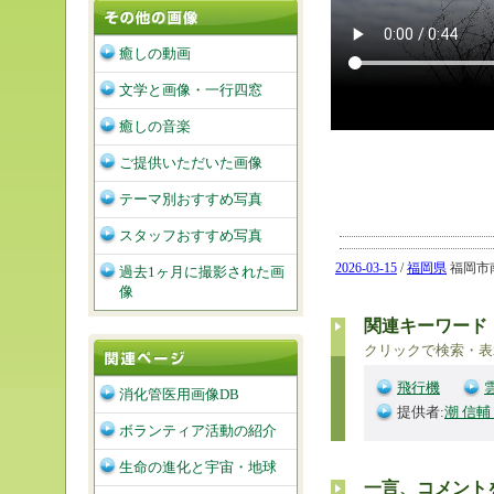
癒しの動画
文学と画像・一行四窓
癒しの音楽
ご提供いただいた画像
テーマ別おすすめ写真
スタッフおすすめ写真
2026-03-15
/
福岡県
福岡市南区
過去1ヶ月に撮影された画
像
関連キーワード
クリックで検索・表
飛行機
消化管医用画像DB
提供者:
潮 信輔
ボランティア活動の紹介
生命の進化と宇宙・地球
一言、コメント