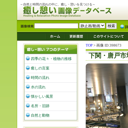
～自然と時間の流れの中に、癒し・憩いを見つける～
TOP
> 画像 ID:398673
下関・唐戸市
四季の花々・植物の推移
癒しの言葉
時間の流れ
水の流れ
懐かしい風景
名所・旧跡
自然と動物