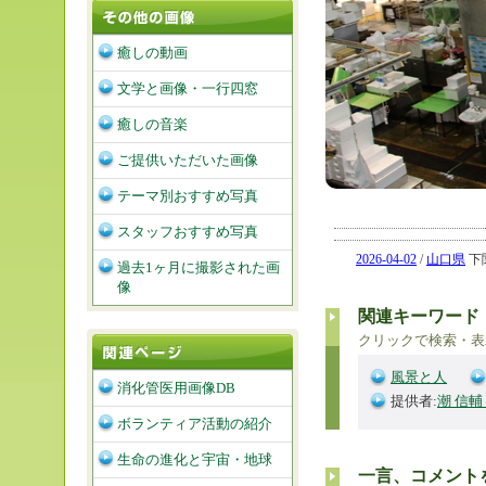
癒しの動画
文学と画像・一行四窓
癒しの音楽
ご提供いただいた画像
テーマ別おすすめ写真
スタッフおすすめ写真
2026-04-02
/
山口県
下関
過去1ヶ月に撮影された画
像
関連キーワード
クリックで検索・表
風景と人
消化管医用画像DB
提供者:
潮 信輔
ボランティア活動の紹介
生命の進化と宇宙・地球
一言、コメント