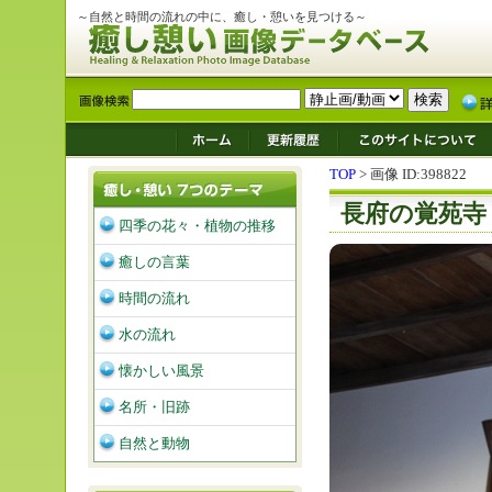
～自然と時間の流れの中に、癒し・憩いを見つける～
TOP
> 画像 ID:398822
長府の覚苑寺
四季の花々・植物の推移
癒しの言葉
時間の流れ
水の流れ
懐かしい風景
名所・旧跡
自然と動物