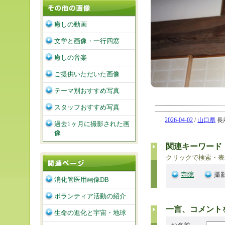
癒しの動画
文学と画像・一行四窓
癒しの音楽
ご提供いただいた画像
テーマ別おすすめ写真
スタッフおすすめ写真
2026-04-02
/
山口県
長府
過去1ヶ月に撮影された画
像
関連キーワード
クリックで検索・表
寺院
撮影
消化管医用画像DB
ボランティア活動の紹介
一言、コメント
生命の進化と宇宙・地球