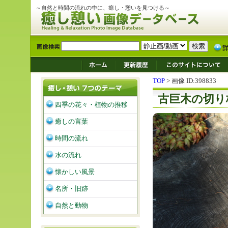
～自然と時間の流れの中に、癒し・憩いを見つける～
TOP
> 画像 ID:398833
古巨木の切り
四季の花々・植物の推移
癒しの言葉
時間の流れ
水の流れ
懐かしい風景
名所・旧跡
自然と動物