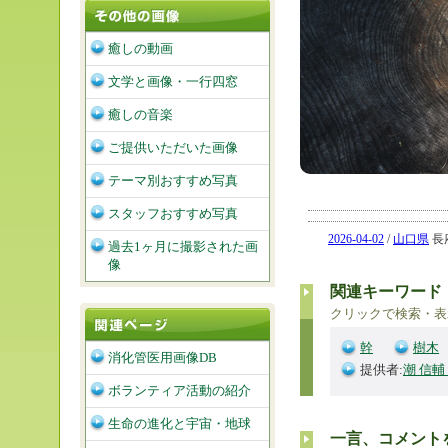
癒しの動画
文学と画像・一行四窓
癒しの音楽
ご提供いただいた画像
テーマ別おすすめ写真
スタッフおすすめ写真
2026-04-02
/
山口県
長府
過去1ヶ月に撮影された画
像
関連キーワード
クリックで検索・表
幹
樹木
消化管医用画像DB
提供者:
潮 信輔
ボランティア活動の紹介
生命の進化と宇宙・地球
一言、コメント