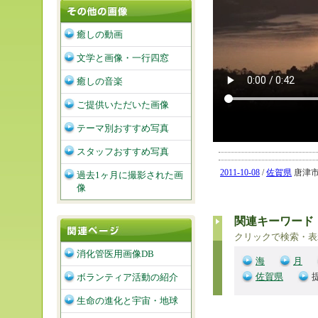
癒しの動画
文学と画像・一行四窓
癒しの音楽
ご提供いただいた画像
テーマ別おすすめ写真
スタッフおすすめ写真
2011-10-08
/
佐賀県
唐津市肥
過去1ヶ月に撮影された画
像
関連キーワード
クリックで検索・表
消化管医用画像DB
海
月
佐賀県
ボランティア活動の紹介
生命の進化と宇宙・地球