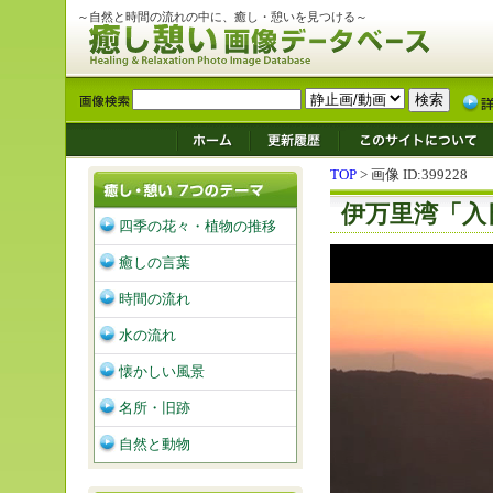
～自然と時間の流れの中に、癒し・憩いを見つける～
TOP
> 画像 ID:399228
伊万里湾「入
四季の花々・植物の推移
癒しの言葉
時間の流れ
水の流れ
懐かしい風景
名所・旧跡
自然と動物