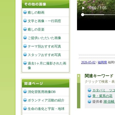
癒しの動画
文学と画像・一行四窓
癒しの音楽
ご提供いただいた画像
テーマ別おすすめ写真
スタッフおすすめ写真
2026-05-02
/
福岡県
福岡市
過去1ヶ月に撮影された画
像
関連キーワード
クリックで検索・表
カタバミ ツ
消化管医用画像DB
青・紫系の花
ボランティア活動の紹介
提供者:
潮 信輔
生命の進化と宇宙・地球