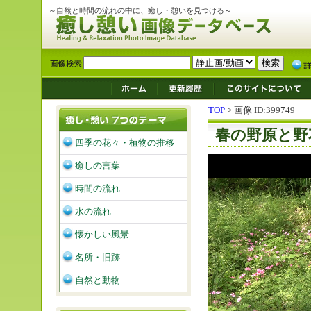
～自然と時間の流れの中に、癒し・憩いを見つける～
TOP
> 画像 ID:399749
春の野原と野
四季の花々・植物の推移
癒しの言葉
時間の流れ
水の流れ
懐かしい風景
名所・旧跡
自然と動物