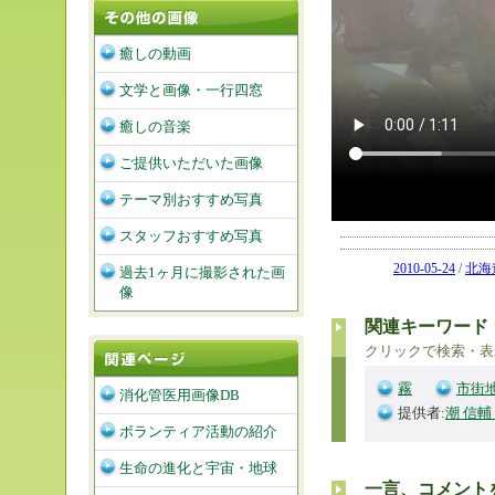
癒しの動画
文学と画像・一行四窓
癒しの音楽
ご提供いただいた画像
テーマ別おすすめ写真
スタッフおすすめ写真
2010-05-24
/
北海
過去1ヶ月に撮影された画
像
関連キーワード
クリックで検索・表
霧
市街
消化管医用画像DB
提供者:
潮 信輔
ボランティア活動の紹介
生命の進化と宇宙・地球
一言、コメント