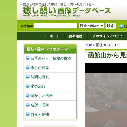
～自然と時間の流れの中に、癒し・憩いを見つける～
TOP
> 画像 ID:400155
函館山から見
四季の花々・植物の推移
癒しの言葉
時間の流れ
水の流れ
懐かしい風景
名所・旧跡
自然と動物