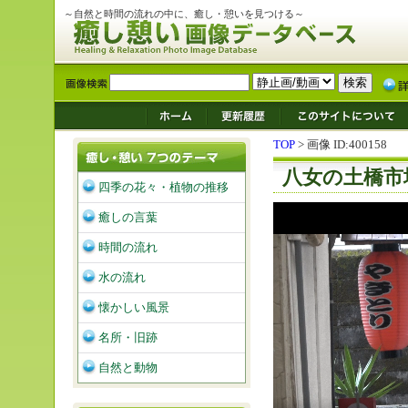
～自然と時間の流れの中に、癒し・憩いを見つける～
TOP
> 画像 ID:400158
八女の土橋市
四季の花々・植物の推移
癒しの言葉
時間の流れ
水の流れ
懐かしい風景
名所・旧跡
自然と動物