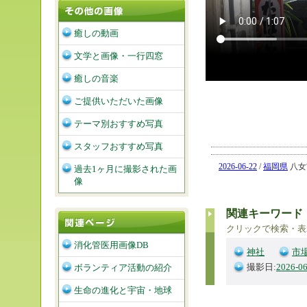
癒しの動画
文学と画像・一行四窓
癒しの音楽
ご提供いただいた画像
テーマ別おすすめ写真
スタッフおすすめ写真
2026-06-22
/
福岡県
八女市
過去1ヶ月に撮影された画
像
関連キーワード
クリックで検索・表
消化管医用画像DB
神社
市
撮影日:
2026-06
ボランティア活動の紹介
生命の進化と宇宙・地球