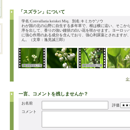
「スズラン」について
学名:Convallaria keiskei Miq. 別名:キミカゲソウ
わが国の北の山野に自生する多年草で、根は横に這い、そこから
序を出して、香りの強い鐘状の白い花を咲かせます。ヨーロッ
に強心作用のある成分を含んでおり、強心利尿薬とされますが
ん。（文章：逸見誠三郎）
全
一言、コメントを残しませんか？
お名前
評価
コメント