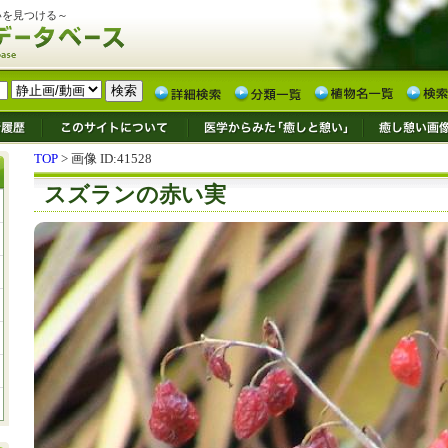
いを見つける～
TOP
> 画像 ID:41528
スズランの赤い実