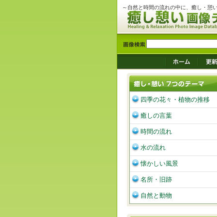
～自然と時間の流れの中に、癒し・憩
四季の花々・植物の推移
癒しの言葉
時間の流れ
水の流れ
懐かしい風景
名所・旧跡
自然と動物