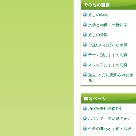
癒しの動画
文学と画像・一行四窓
癒しの音楽
ご提供いただいた画像
テーマ別おすすめ写真
スタッフおすすめ写真
過去1ヶ月に撮影された画
像
消化管医用画像DB
ボランティア活動の紹介
生命の進化と宇宙・地球