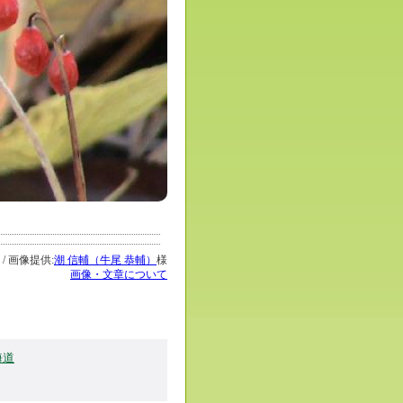
/ 画像提供:
潮 信輔（牛尾 恭輔）
様
画像・文章について
海道