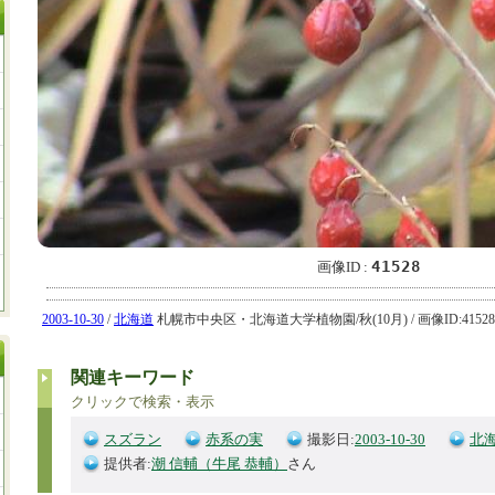
41528
画像ID :
2003-10-30
/
北海道
札幌市中央区・北海道大学植物園/秋(10月) / 画像ID:41528 
関連キーワード
クリックで検索・表示
スズラン
赤系の実
撮影日:
2003-10-30
北
提供者:
潮 信輔（牛尾 恭輔）
さん