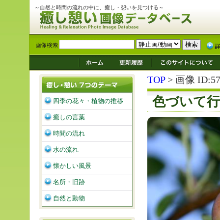
～自然と時間の流れの中に、癒し・憩いを見つける～
TOP
> 画像 ID:57
色づいて
四季の花々・植物の推移
癒しの言葉
時間の流れ
水の流れ
懐かしい風景
名所・旧跡
自然と動物