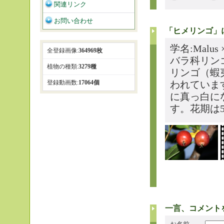
関連リンク
お問い合わせ
「ヒメリンゴ」
学名:Malu
全登録画像:
364969枚
バラ科リン
植物の種類:
3279種
リンゴ（蝦
われていま
登録動画数:
17064個
に真っ白に
す。花期は5
一言、コメント