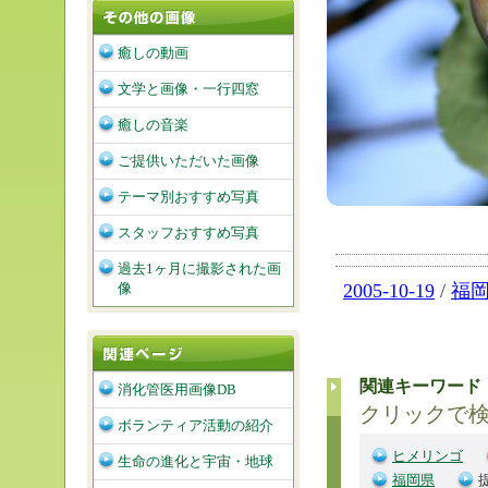
癒しの動画
文学と画像・一行四窓
癒しの音楽
ご提供いただいた画像
テーマ別おすすめ写真
スタッフおすすめ写真
過去1ヶ月に撮影された画
2005-10-19
/
福
像
関連キーワード
消化管医用画像DB
クリックで
ボランティア活動の紹介
ヒメリンゴ
生命の進化と宇宙・地球
福岡県