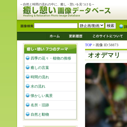
～自然と時間の流れの中に、癒し・憩いを見つける～
TOP
> 画像 ID:58873
オオデマリ
四季の花々・植物の推移
癒しの言葉
時間の流れ
水の流れ
懐かしい風景
名所・旧跡
自然と動物