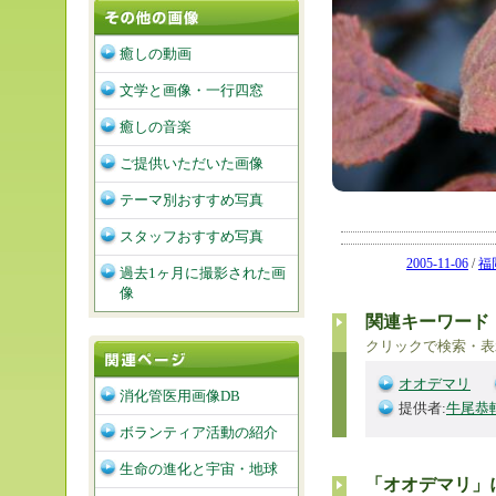
癒しの動画
文学と画像・一行四窓
癒しの音楽
ご提供いただいた画像
テーマ別おすすめ写真
スタッフおすすめ写真
2005-11-06
/
福
過去1ヶ月に撮影された画
像
関連キーワード
クリックで検索・表
オオデマリ
消化管医用画像DB
提供者:
牛尾恭
ボランティア活動の紹介
生命の進化と宇宙・地球
「オオデマリ」