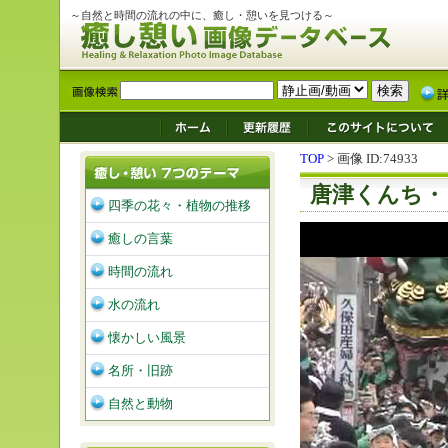
～自然と時間の流れの中に、癒し・憩いを見つける～
TOP
> 画像 ID:74933
唐津くんち・
四季の花々・植物の推移
癒しの言葉
時間の流れ
水の流れ
懐かしい風景
名所・旧跡
自然と動物