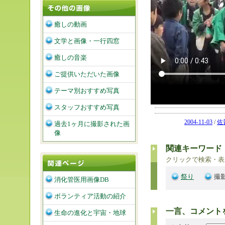
癒しの動画
文学と画像・一行四窓
癒しの音楽
ご提供いただいた画像
テーマ別おすすめ写真
スタッフおすすめ写真
2004-11-03
/
佐
過去1ヶ月に撮影された画
像
関連キーワード
クリックで検索・表
祭り
撮影
消化管医用画像DB
ボランティア活動の紹介
一言、コメント
生命の進化と宇宙・地球