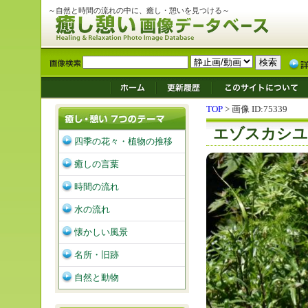
～自然と時間の流れの中に、癒し・憩いを見つける～
TOP
> 画像 ID:75339
エゾスカシユ
四季の花々・植物の推移
癒しの言葉
時間の流れ
水の流れ
懐かしい風景
名所・旧跡
自然と動物