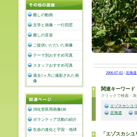
癒しの動画
文学と画像・一行四窓
癒しの音楽
ご提供いただいた画像
テーマ別おすすめ写真
スタッフおすすめ写真
2006-07-02
/
北海道
過去1ヶ月に撮影された画
像
関連キーワード
クリックで検索・表
エゾスカシユ
消化管医用画像DB
北海道
ボランティア活動の紹介
生命の進化と宇宙・地球
「エゾスカシユ