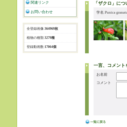
関連リンク
「ザクロ」につ
お問い合わせ
学名:Punica grana
全登録画像:
364969枚
植物の種類:
3279種
登録動画数:
17064個
一言、コメント
お名前
コメント