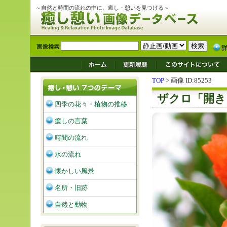
～自然と時間の流れの中に、癒し・憩いを見つける～
TOP
> 画像 ID:85253
ザクロ「開き
四季の花々・植物の推移
癒しの言葉
時間の流れ
水の流れ
懐かしい風景
名所・旧跡
自然と動物