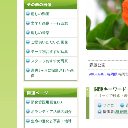
癒しの動画
文学と画像・一行四窓
癒しの音楽
ご提供いただいた画像
テーマ別おすすめ写真
スタッフおすすめ写真
森脇公園
過去1ヶ月に撮影された画
2006-06-07
/
福岡県
福岡市南
像
関連キーワード
クリックで検索・表
消化管医用画像DB
ザクロ
ボランティア活動の紹介
提供者:
潮 信輔
生命の進化と宇宙・地球