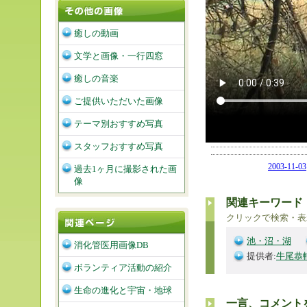
癒しの動画
文学と画像・一行四窓
癒しの音楽
ご提供いただいた画像
テーマ別おすすめ写真
スタッフおすすめ写真
2003-11-03
過去1ヶ月に撮影された画
像
関連キーワード
クリックで検索・表
池・沼・湖
消化管医用画像DB
提供者:
牛尾恭
ボランティア活動の紹介
生命の進化と宇宙・地球
一言、コメント