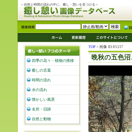
～自然と時間の流れの中に、癒し・憩いを見つける～
TOP
> 画像 ID:85337
晩秋の五色沼
四季の花々・植物の推移
癒しの言葉
時間の流れ
水の流れ
懐かしい風景
名所・旧跡
自然と動物