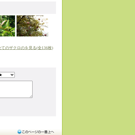
全てのザクロのを見る(全136枚)