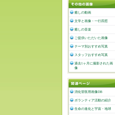
癒しの動画
文学と画像・一行四窓
癒しの音楽
ご提供いただいた画像
テーマ別おすすめ写真
スタッフおすすめ写真
過去1ヶ月に撮影された画
像
消化管医用画像DB
ボランティア活動の紹介
生命の進化と宇宙・地球