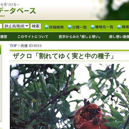
いを見つける～
TOP
> 画像 ID:8916
ザクロ「割れてゆく実と中の種子」