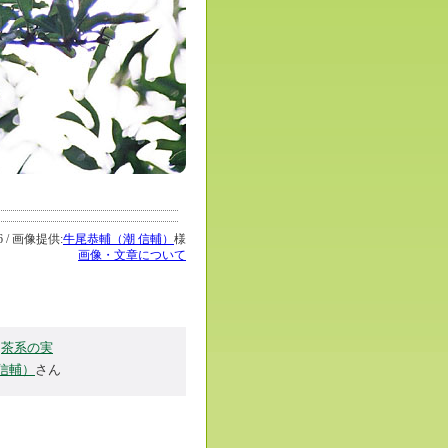
 / 画像提供:
牛尾恭輔（潮 信輔）
様
画像・文章について
茶系の実
信輔）
さん