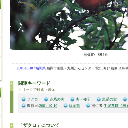
8916
画像ID :
2001-10-10
/
福岡県
福岡市南区・九州がんセンター/秋(10月) / 画像ID:8916
関連キーワード
クリックで検索・表示
ザクロ
赤系の実
実・種子
黒系の実
撮影日:
2001-10-10
福岡県
提供者:
牛尾恭輔（潮 
「ザクロ」について