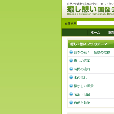
～自然と時間の流れの中に、癒し・憩
四季の花々・植物の推移
癒しの言葉
時間の流れ
水の流れ
懐かしい風景
名所・旧跡
自然と動物