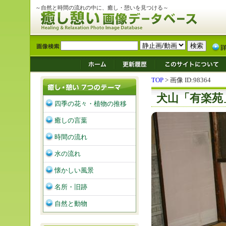
～自然と時間の流れの中に、癒し・憩いを見つける～
TOP
> 画像 ID:98364
犬山「有楽苑
四季の花々・植物の推移
癒しの言葉
時間の流れ
水の流れ
懐かしい風景
名所・旧跡
自然と動物