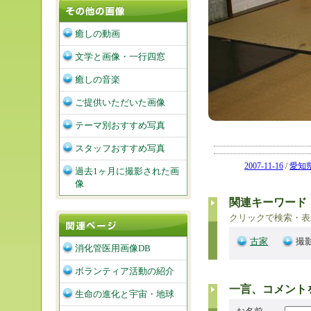
癒しの動画
文学と画像・一行四窓
癒しの音楽
ご提供いただいた画像
テーマ別おすすめ写真
スタッフおすすめ写真
2007-11-16
/
愛知
過去1ヶ月に撮影された画
像
関連キーワード
クリックで検索・表
古家
撮影
消化管医用画像DB
ボランティア活動の紹介
一言、コメント
生命の進化と宇宙・地球