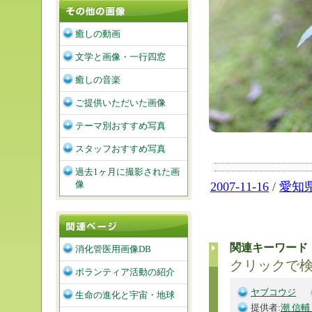
癒しの動画
文学と画像・一行四窓
癒しの音楽
ご提供いただいた画像
テーマ別おすすめ写真
スタッフおすすめ写真
過去1ヶ月に撮影された画
像
2007-11-16
/
愛知
関連キーワード
消化管医用画像DB
クリックで
ボランティア活動の紹介
ヤブコウジ
生命の進化と宇宙・地球
提供者:
潮 信輔