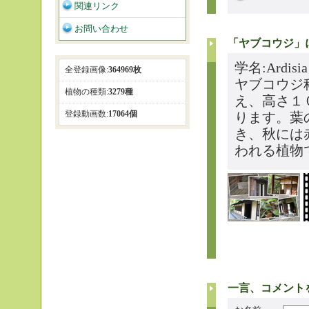
関連リンク
お問い合わせ
「ヤブコウジ」
学名:Ardisi
全登録画像:
364969枚
ヤブコウジ
植物の種類:
3279種
え、高さ１
登録動画数:
17064個
ります。葉
き、秋には
われる植物
一言、コメント