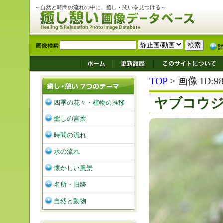
～自然と時間の流れの中に、癒し・憩いを見つける～
TOP
> 画像 ID:98
ヤブコウ
四季の花々・植物の推移
癒しの言葉
時間の流れ
水の流れ
懐かしい風景
名所・旧跡
自然と動物