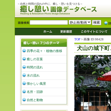
～自然と時間の流れの中に、癒し・憩いを見つける～
TOP
> 画像 ID:98428
犬山の城下町
四季の花々・植物の推移
癒しの言葉
時間の流れ
水の流れ
懐かしい風景
名所・旧跡
自然と動物