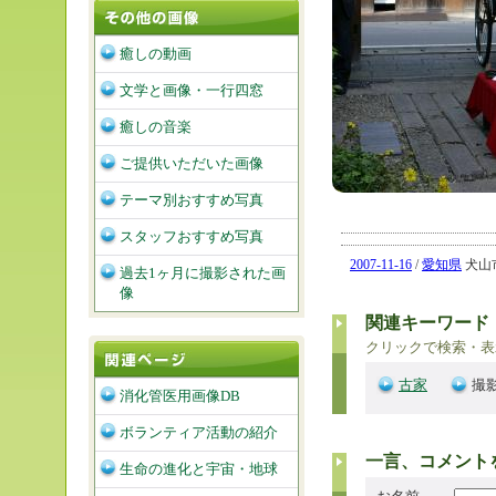
癒しの動画
文学と画像・一行四窓
癒しの音楽
ご提供いただいた画像
テーマ別おすすめ写真
スタッフおすすめ写真
2007-11-16
/
愛知県
犬山市
過去1ヶ月に撮影された画
像
関連キーワード
クリックで検索・表
古家
撮影
消化管医用画像DB
ボランティア活動の紹介
一言、コメント
生命の進化と宇宙・地球