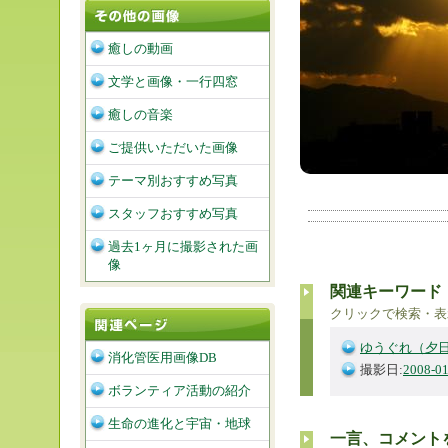
癒しの動画
文学と画像・一行四窓
癒しの音楽
ご提供いただいた画像
テーマ別おすすめ写真
スタッフおすすめ写真
過去1ヶ月に撮影された画
像
関連キーワード
クリックで検索・表
ゆうぐれ（夕
消化管医用画像DB
撮影日:
2008-01
ボランティア活動の紹介
生命の進化と宇宙・地球
一言、コメント