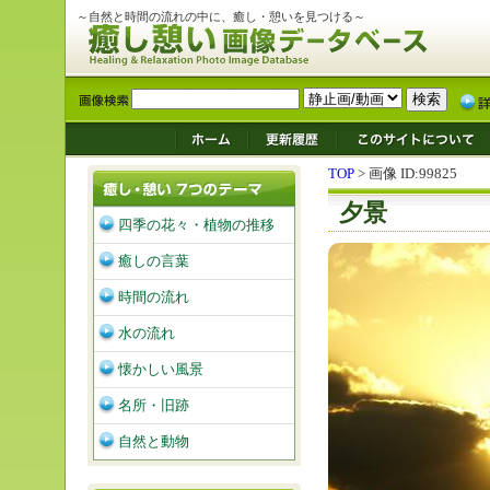
～自然と時間の流れの中に、癒し・憩いを見つける～
TOP
> 画像 ID:99825
夕景
四季の花々・植物の推移
癒しの言葉
時間の流れ
水の流れ
懐かしい風景
名所・旧跡
自然と動物