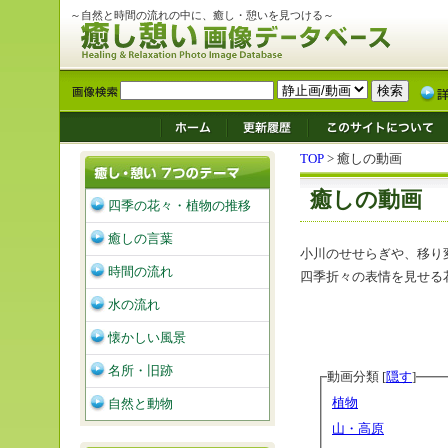
～自然と時間の流れの中に、癒し・憩いを見つける～
TOP
> 癒しの動画
癒しの動画
四季の花々・植物の推移
癒しの言葉
小川のせせらぎや、移り
時間の流れ
四季折々の表情を見せる
水の流れ
懐かしい風景
名所・旧跡
動画分類 [
隠す
]
植物
自然と動物
山・高原