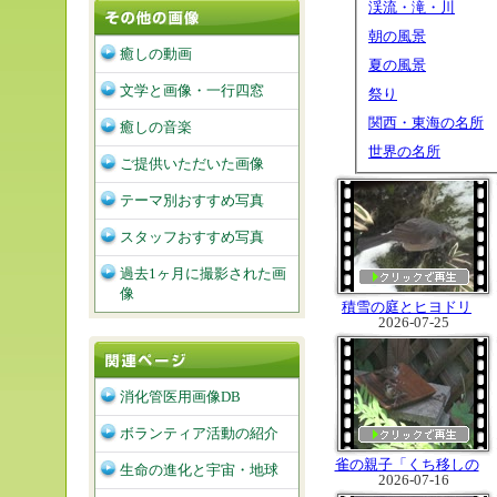
渓流・滝・川
朝の風景
癒しの動画
夏の風景
文学と画像・一行四窓
祭り
関西・東海の名所
癒しの音楽
世界の名所
ご提供いただいた画像
テーマ別おすすめ写真
スタッフおすすめ写真
過去1ヶ月に撮影された画
像
積雪の庭とヒヨドリ
2026-07-25
消化管医用画像DB
ボランティア活動の紹介
雀の親子「くち移しの
生命の進化と宇宙・地球
2026-07-16
餌やり」