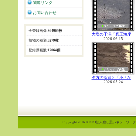
関連リンク
お問い合わせ
全登録画像:
364969枚
大塩の干潟「真玉海岸
2026-06-15
と潮干狩り」
植物の種類:
3279種
登録動画数:
17064個
夕方の浜辺と「小さな
2026-05-24
蟹たち」
Copyright 2016 © NPO法人癒し憩いネットワーク