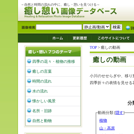
～自然と時間の流れの中に、癒し・憩いを見つける～
TOP
> 癒しの動画
癒しの動画
四季の花々・植物の推移
癒しの言葉
小川のせせらぎや、移り
時間の流れ
四季折々の表情を見せる
水の流れ
懐かしい風景
分
名所・旧跡
動画分類 [
隠す
]
植物
自然と動物
山・高原