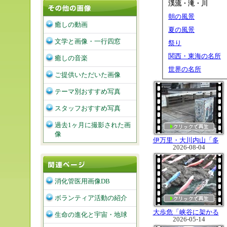
渓流・滝・川
朝の風景
癒しの動画
夏の風景
文学と画像・一行四窓
祭り
関西・東海の名所
癒しの音楽
世界の名所
ご提供いただいた画像
テーマ別おすすめ写真
スタッフおすすめ写真
過去1ヶ月に撮影された画
像
伊万里・大川内山「多
2026-08-04
彩な磁器飾りの橋群」
消化管医用画像DB
ボランティア活動の紹介
大歩危「峡谷に架かる
生命の進化と宇宙・地球
2026-05-14
鯉のぼりたち」