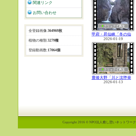
関連リンク
お問い合わせ
全登録画像:
364969枚
甲府・昇仙峡「冬の仙
2026-01-19
娥滝」
植物の種類:
3279種
登録動画数:
17064個
豊後大野「川と沈堕発
2026-01-13
電所跡」
Copyright 2016 © NPO法人癒し憩いネットワーク