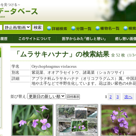
いを見つける～
「ムラサキハナナ」の検索結果
全 52 枚（1/
学名
Orychophragmus violaceus
別名
紫花菜、オオアラセイトウ、諸葛菜（ショカツサイ）
詳細
アブラナ科ムラサキハナナ（オリコフラグムス）属。中国原
地や土手などで半野生化しています。花は淡い紫色の4弁
並び替え:
1
2
3
次へ