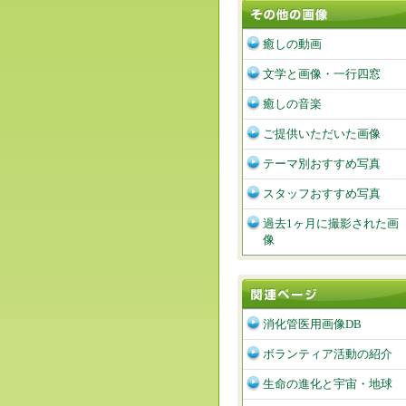
癒しの動画
文学と画像・一行四窓
癒しの音楽
ご提供いただいた画像
テーマ別おすすめ写真
スタッフおすすめ写真
過去1ヶ月に撮影された画
像
消化管医用画像DB
ボランティア活動の紹介
生命の進化と宇宙・地球