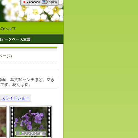
3ページ)
産。草丈50センチほど。空き
花です。花期は春。
スライドショー