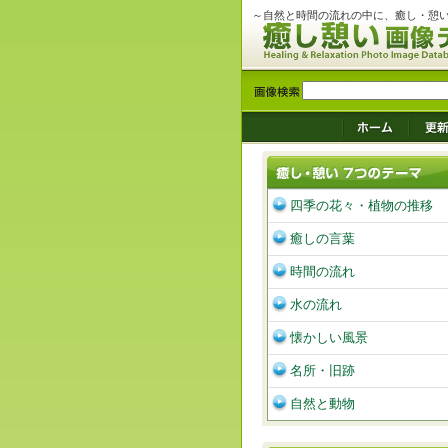
～自然と時間の流れの中に、癒し・憩
四季の花々・植物の推移
癒しの言葉
時間の流れ
水の流れ
懐かしい風景
名所・旧跡
自然と動物