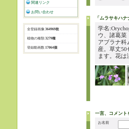
関連リンク
お問い合わせ
「ムラサキハナ
学名:Orych
全登録画像:
364969枚
ウ、諸葛菜
植物の種類:
3279種
アブラナ科
登録動画数:
17064個
産。草丈5
ます。花は
一言、コメント
お名前