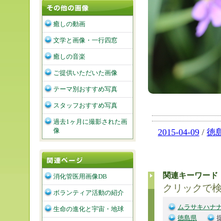
癒しの動画
文学と画像・一行四窓
癒しの音楽
ご提供いただいた画像
テーマ別おすすめ写真
スタッフおすすめ写真
過去1ヶ月に撮影された画
像
2015-04-09
/
徳
関連キーワード
消化管医用画像DB
クリックで
ボランティア活動の紹介
ムラサキハナ
生命の進化と宇宙・地球
徳島県