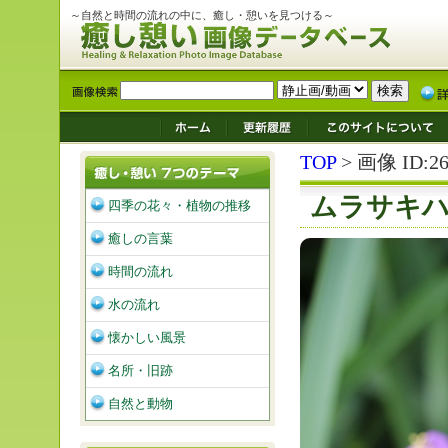
～自然と時間の流れの中に、癒し・憩いを見つける～
TOP
> 画像 ID:26
ムラサキ
四季の花々・植物の推移
癒しの言葉
時間の流れ
水の流れ
懐かしい風景
名所・旧跡
自然と動物