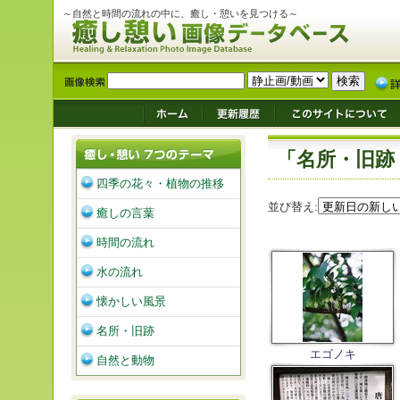
～自然と時間の流れの中に、癒し・憩いを見つける～
「名所・旧跡
四季の花々・植物の推移
並び替え:
癒しの言葉
時間の流れ
水の流れ
懐かしい風景
名所・旧跡
エゴノキ
自然と動物