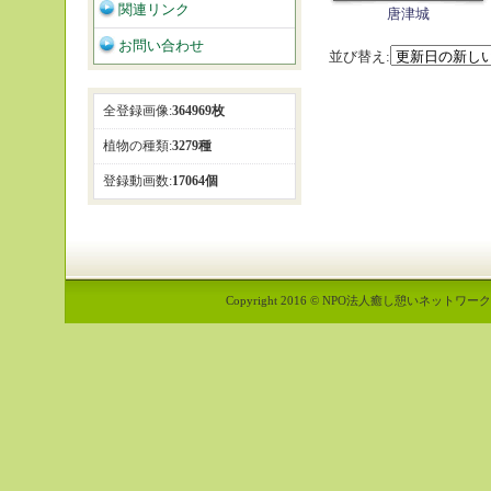
関連リンク
唐津城
お問い合わせ
並び替え:
全登録画像:
364969枚
植物の種類:
3279種
登録動画数:
17064個
Copyright 2016 © NPO法人癒し憩いネットワーク