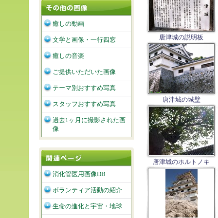
癒しの動画
唐津城の説明板
文学と画像・一行四窓
癒しの音楽
ご提供いただいた画像
テーマ別おすすめ写真
唐津城の城壁
スタッフおすすめ写真
過去1ヶ月に撮影された画
像
唐津城のホルトノキ
消化管医用画像DB
ボランティア活動の紹介
生命の進化と宇宙・地球