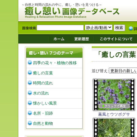
～自然と時間の流れの中に、癒し・憩いを見つける～
「癒しの言葉
四季の花々・植物の推移
並び替え:
癒しの言葉
時間の流れ
水の流れ
懐かしい風景
名所・旧跡
薫風とウツボグサ
自然と動物