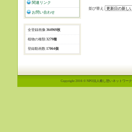
関連リンク
並び替え:
お問い合わせ
全登録画像:
364969枚
植物の種類:
3279種
登録動画数:
17064個
Copyright 2016 © NPO法人癒し憩いネットワーク