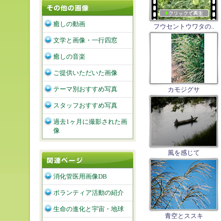
癒しの動画
フウセントウワタの..
文学と画像・一行四窓
癒しの音楽
ご提供いただいた画像
テーマ別おすすめ写真
カモジグサ
スタッフおすすめ写真
過去1ヶ月に撮影された画
像
風を感じて
消化管医用画像DB
ボランティア活動の紹介
生命の進化と宇宙・地球
青空とススキ