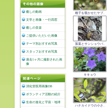
癒しの動画
種子を覗かせたヤブ..
文学と画像・一行四窓
癒しの音楽
ご提供いただいた画像
テーマ別おすすめ写真
落葉とサンショウバ..
スタッフおすすめ写真
過去1ヶ月に撮影された画
像
キキョウ
消化管医用画像DB
ボランティア活動の紹介
生命の進化と宇宙・地球
ハナカイドウの小さ..