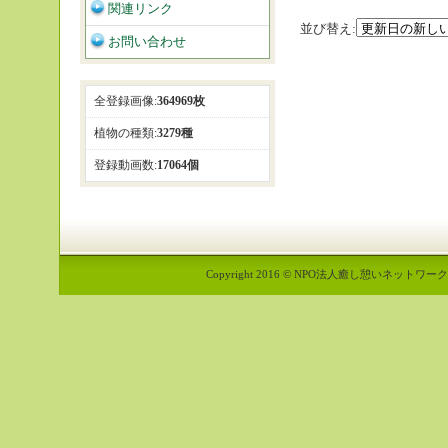
関連リンク
並び替え:
お問い合わせ
全登録画像:
364969枚
植物の種類:
3279種
登録動画数:
17064個
Copyright 2016 © NPO法人癒し憩いネットワーク