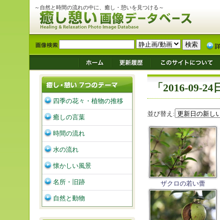
～自然と時間の流れの中に、癒し・憩いを見つける～
「2016-09
四季の花々・植物の推移
並び替え:
癒しの言葉
時間の流れ
水の流れ
懐かしい風景
名所・旧跡
ザクロの若い蕾
自然と動物