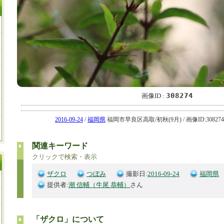
308274
画像ID :
2016-09-24
/
福岡県
福岡市早良区高取/初秋(9月) / 画像ID:308274
関連キーワード
クリックで検索・表示
ザクロ
つぼみ
撮影日:
2016-09-24
福岡県
提供者:
潮 信輔（牛尾 恭輔）
さん
「ザクロ」について