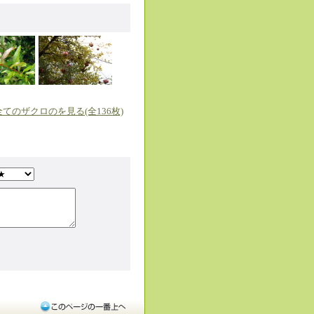
全てのザクロのを見る(全136枚)