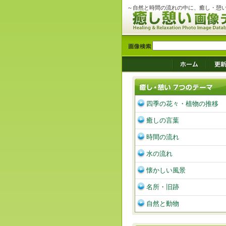
～自然と時間の流れの中に、癒し・憩
四季の花々・植物の推移
癒しの言葉
時間の流れ
水の流れ
懐かしい風景
名所・旧跡
自然と動物