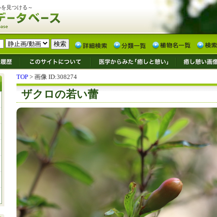
いを見つける～
TOP
> 画像 ID:308274
ザクロの若い蕾