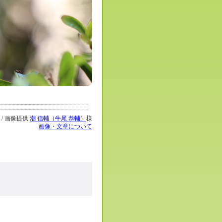
 / 画像提供:
潮 信輔（牛尾 恭輔）
様
画像・文章について