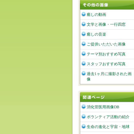
癒しの動画
文学と画像・一行四窓
癒しの音楽
ご提供いただいた画像
テーマ別おすすめ写真
スタッフおすすめ写真
過去1ヶ月に撮影された画
像
消化管医用画像DB
ボランティア活動の紹介
生命の進化と宇宙・地球