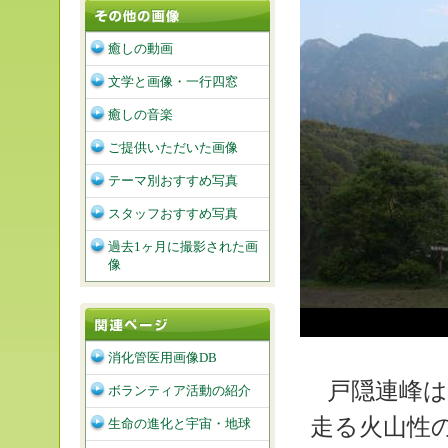
癒しの動画
文学と画像・一行四窓
癒しの音楽
ご提供いただいた画像
テーマ別おすすめ写真
スタッフおすすめ写真
過去1ヶ月に撮影された画
像
消化管医用画像DB
戸隠連峰
ボランティア活動の紹介
走る火山性
生命の進化と宇宙・地球