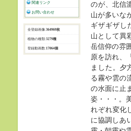
関連リンク
のが、北信
お問い合わせ
山が多いな
ギザギザし
全登録画像:
364969枚
山として異
植物の種類:
3279種
岳信仰の雰
登録動画数:
17064個
原を訪れ、
ました。夕
る霧や雲の
の水面に止
姿・・・。
れぞれ変化
に協調しあ
霧・朝霧や