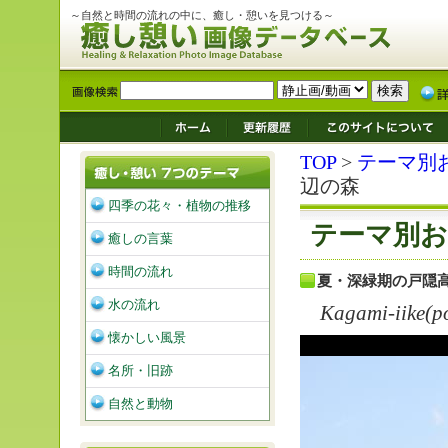
～自然と時間の流れの中に、癒し・憩いを見つける～
TOP
>
テーマ別
辺の森
四季の花々・植物の推移
テーマ別お
癒しの言葉
時間の流れ
夏・深緑期の戸隠
水の流れ
Kagami-iike(p
懐かしい風景
名所・旧跡
自然と動物