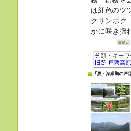
は紅色のツ
クサンボク
かに咲き揺
登録日
分類・キーワ
旧跡
戸隠高
「夏・深緑期の戸