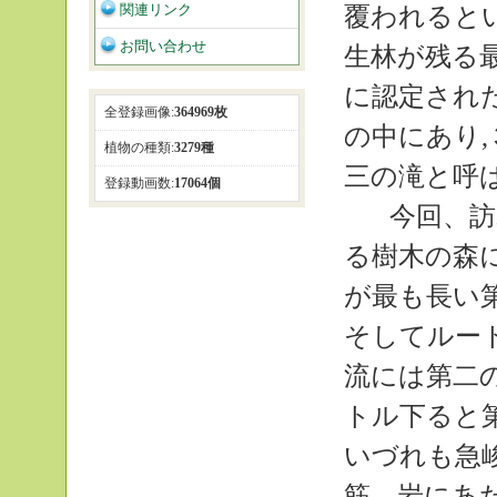
関連リンク
覆われると
お問い合わせ
生林が残る
に認定され
全登録画像:
364969枚
の中にあり
植物の種類:
3279種
三の滝と呼
登録動画数:
17064個
今回、訪
る樹木の森
が最も長い
そしてルー
流には第二
トル下ると
いづれも急
筋、岩にあ