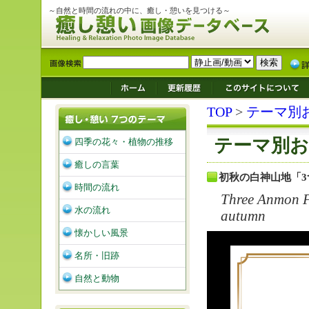
～自然と時間の流れの中に、癒し・憩いを見つける～
TOP
>
テーマ別
テーマ別お
四季の花々・植物の推移
癒しの言葉
初秋の白神山地「
時間の流れ
Three Anmon F
水の流れ
autumn
懐かしい風景
名所・旧跡
自然と動物