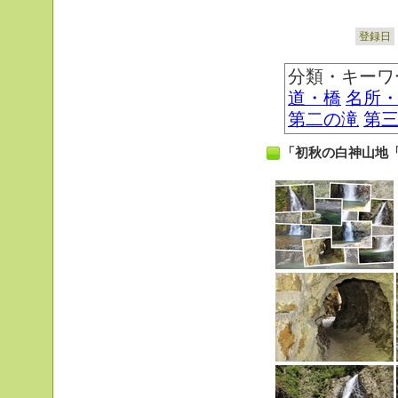
登録日
分類・キーワ
道・橋
名所
第二の滝
第
「初秋の白神山地