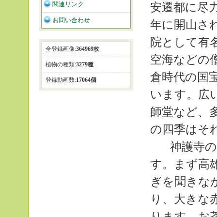
関連リンク
安遷都に尽力
お問い合わせ
年に開山さ
院として有
全登録画像:
364969枚
空海などの
植物の種類:
3279種
倉時代の国
登録動画数:
17064個
います。広
師堂など、
の四季はそ
神護寺の
す。まず高
ぎを聞きな
り、大きな
ります。お