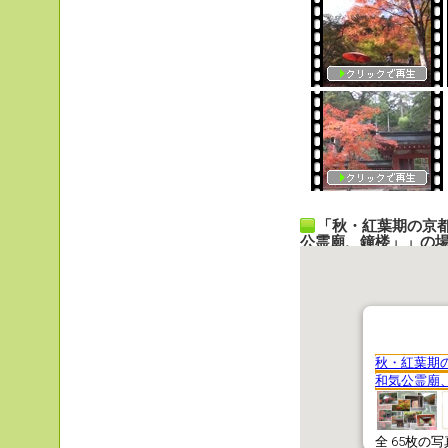
「秋・紅葉期の京
公霊廟、鐘楼」」の