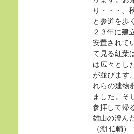
り・・・、
と参道を歩
２３年に建
安置されて
て見る紅葉
は広々とし
が並びます
れらの建物
ました。そ
参拝して帰
雄山の澄ん
（潮 信輔）