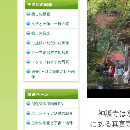
癒しの動画
文学と画像・一行四窓
癒しの音楽
ご提供いただいた画像
テーマ別おすすめ写真
スタッフおすすめ写真
過去1ヶ月に撮影された画
像
消化管医用画像DB
神護寺は
ボランティア活動の紹介
にある真言
生命の進化と宇宙・地球