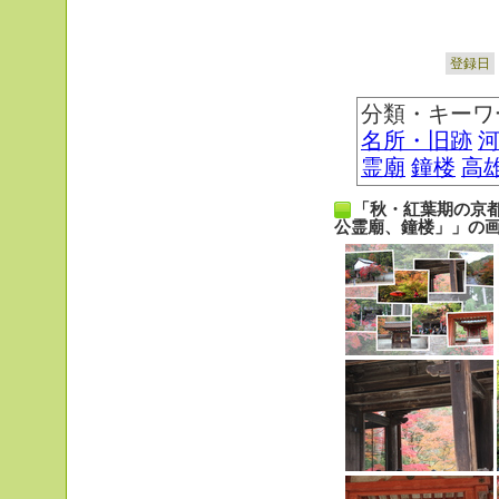
登録日
分類・キーワ
名所・旧跡
霊廟
鐘楼
高
「秋・紅葉期の京
公霊廟、鐘楼」」の