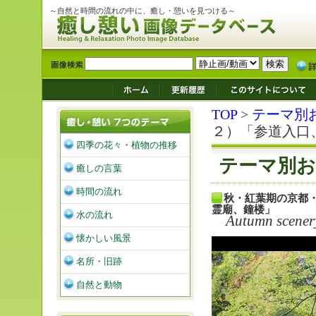
～自然と時間の流れの中に、癒し・憩いを見つける～
TOP
>
テーマ別
２）「参道入口
四季の花々・植物の推移
テーマ別お
癒しの言葉
時間の流れ
秋・紅葉期の京都
霊廟、鐘楼」
水の流れ
Autumn scener
懐かしい風景
名所・旧跡
自然と動物