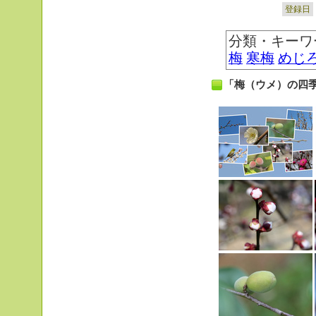
登録日
分類・キーワ
梅
寒梅
めじ
「梅（ウメ）の四