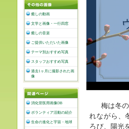
癒しの動画
文学と画像・一行四窓
癒しの音楽
ご提供いただいた画像
テーマ別おすすめ写真
スタッフおすすめ写真
過去1ヶ月に撮影された画
像
消化管医用画像DB
梅は冬の
ボランティア活動の紹介
れながら、
生命の進化と宇宙・地球
ろび、陽光