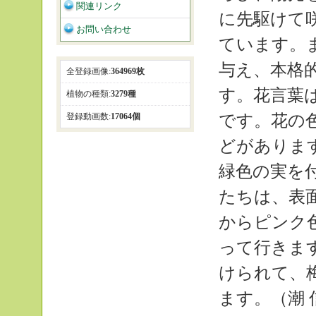
関連リンク
に先駆けて
お問い合わせ
ています。
与え、本格
全登録画像:
364969枚
す。花言葉
植物の種類:
3279種
です。花の
登録動画数:
17064個
どがありま
緑色の実を
たちは、表
からピンク
って行きま
けられて、
ます。（潮 