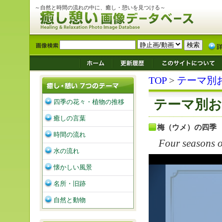
～自然と時間の流れの中に、癒し・憩いを見つける～
TOP
>
テーマ別
テーマ別お
四季の花々・植物の推移
癒しの言葉
梅（ウメ）の四季
時間の流れ
Four seasons o
水の流れ
懐かしい風景
名所・旧跡
自然と動物