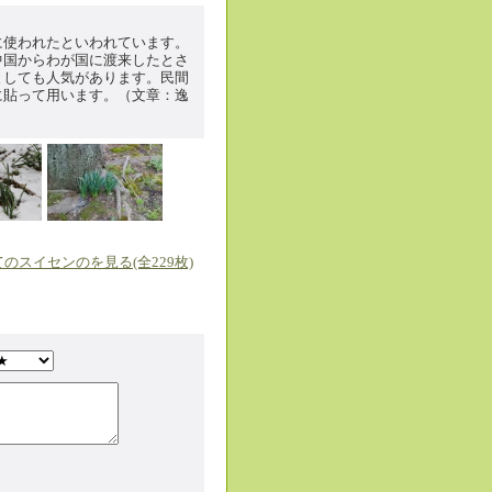
に使われたといわれています。
中国からわが国に渡来したとさ
としても人気があります。民間
に貼って用います。（文章：逸
のスイセンのを見る(全229枚)