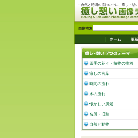
～自然と時間の流れの中に、癒し・憩
四季の花々・植物の推移
癒しの言葉
時間の流れ
水の流れ
懐かしい風景
名所・旧跡
自然と動物