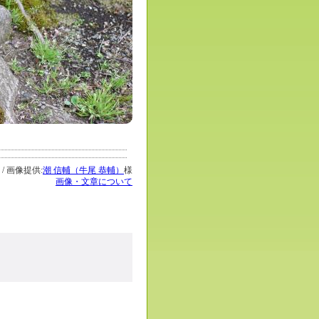
 / 画像提供:
潮 信輔（牛尾 恭輔）
様
画像・文章について