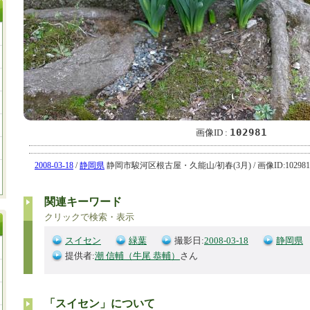
102981
画像ID :
2008-03-18
/
静岡県
静岡市駿河区根古屋・久能山/初春(3月) / 画像ID:102981
関連キーワード
クリックで検索・表示
スイセン
緑葉
撮影日:
2008-03-18
静岡県
提供者:
潮 信輔（牛尾 恭輔）
さん
「スイセン」について