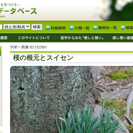
いを見つける～
TOP
> 画像 ID:102981
桜の根元とスイセン