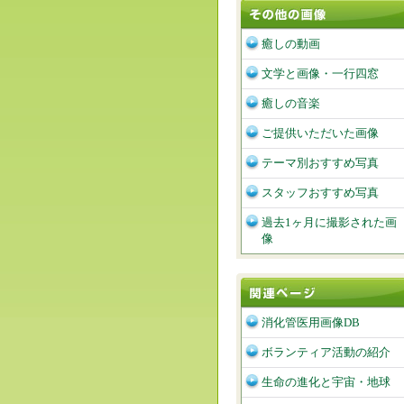
癒しの動画
文学と画像・一行四窓
癒しの音楽
ご提供いただいた画像
テーマ別おすすめ写真
スタッフおすすめ写真
過去1ヶ月に撮影された画
像
消化管医用画像DB
ボランティア活動の紹介
生命の進化と宇宙・地球