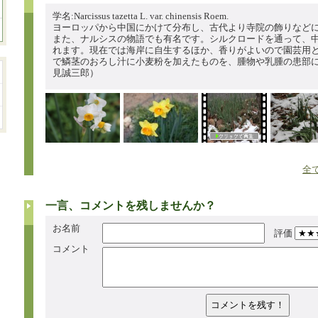
学名:Narcissus tazetta L. var. chinensis Roem.
ヨーロッパから中国にかけて分布し、古代より寺院の飾りなど
また、ナルシスの物語でも有名です。シルクロードを通って、
れます。現在では海岸に自生するほか、香りがよいので園芸用
で鱗茎のおろし汁に小麦粉を加えたものを、腫物や乳腫の患部
見誠三郎）
全て
一言、コメントを残しませんか？
お名前
評価
コメント