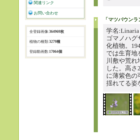
関連リンク
お問い合わせ
「マツバウンラ
学名:Linari
全登録画像:
364969枚
ゴマノハグ
植物の種類:
3279種
化植物。1
登録動画数:
17064個
では生育地
川敷や荒れ
した。高さ
に薄紫色の
揺れてる姿