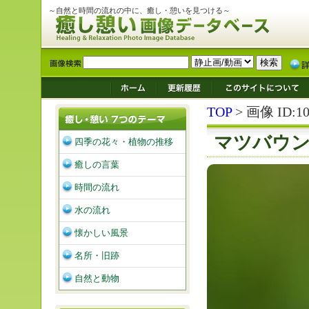
～自然と時間の流れの中に、癒し・憩いを見つける～
TOP
> 画像 ID:10
マツバウ
四季の花々・植物の推移
癒しの言葉
時間の流れ
水の流れ
懐かしい風景
名所・旧跡
自然と動物