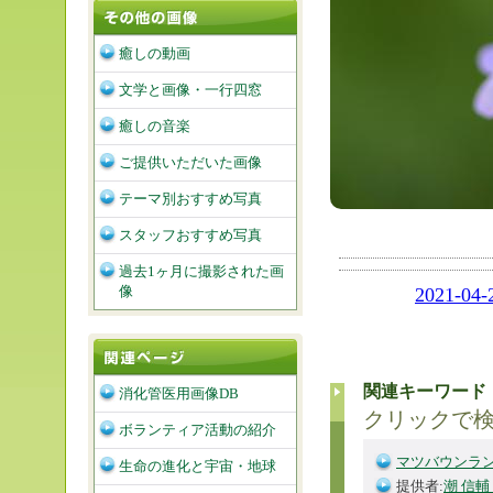
癒しの動画
文学と画像・一行四窓
癒しの音楽
ご提供いただいた画像
テーマ別おすすめ写真
スタッフおすすめ写真
過去1ヶ月に撮影された画
像
2021-04-
関連キーワード
消化管医用画像DB
クリックで
ボランティア活動の紹介
マツバウンラ
生命の進化と宇宙・地球
提供者:
潮 信輔