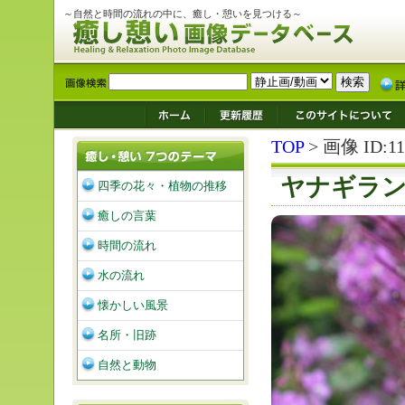
～自然と時間の流れの中に、癒し・憩いを見つける～
TOP
> 画像 ID:11
ヤナギラ
四季の花々・植物の推移
癒しの言葉
時間の流れ
水の流れ
懐かしい風景
名所・旧跡
自然と動物