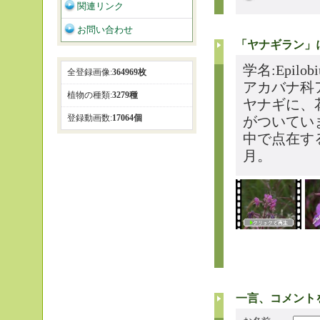
関連リンク
お問い合わせ
「ヤナギラン」
学名:Epilob
全登録画像:
364969枚
アカバナ科
植物の種類:
3279種
ヤナギに、
登録動画数:
17064個
がついてい
中で点在す
月。
一言、コメント