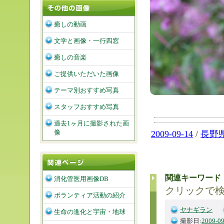
癒しの動画
文学と画像・一行四窓
癒しの音楽
ご提供いただいた画像
テーマ別おすすめ写真
スタッフおすすめ写真
過去1ヶ月に撮影された画
像
2009-09-14
/
長野
関連キーワード
消化管医用画像DB
クリックで
ボランティア活動の紹介
ヤナギラン
生命の進化と宇宙・地球
撮影日:
2009-09