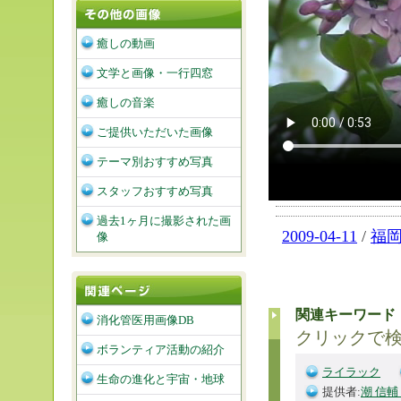
癒しの動画
文学と画像・一行四窓
癒しの音楽
ご提供いただいた画像
テーマ別おすすめ写真
スタッフおすすめ写真
過去1ヶ月に撮影された画
2009-04-11
/
福
像
関連キーワード
消化管医用画像DB
クリックで
ボランティア活動の紹介
ライラック
生命の進化と宇宙・地球
提供者:
潮 信輔