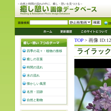
～自然と時間の流れの中に、癒し・憩いを見つける～
TOP
> 画像 ID:12
ライラッ
四季の花々・植物の推移
癒しの言葉
時間の流れ
水の流れ
懐かしい風景
名所・旧跡
自然と動物