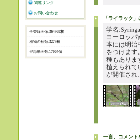
関連リンク
お問い合わせ
「ライラック」
学名:Syri
全登録画像:
364969枚
ヨーロッパ
植物の種類:
3279種
本には明治
をつけます
登録動画数:
17064個
種もありま
植えられて
が開催され
一言、コメント