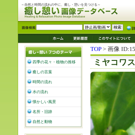
～自然と時間の流れの中に、癒し・憩いを見つける～
TOP
> 画像 ID:15
ミヤコワ
四季の花々・植物の推移
癒しの言葉
時間の流れ
水の流れ
懐かしい風景
名所・旧跡
自然と動物