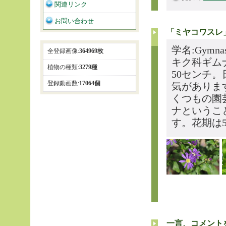
関連リンク
お問い合わせ
「ミヤコワスレ
学名:Gymnas
全登録画像:
364969枚
キク科ギム
植物の種類:
3279種
50センチ
登録動画数:
17064個
気がありま
くつもの園
ナというこ
す。花期は5
一言、コメント