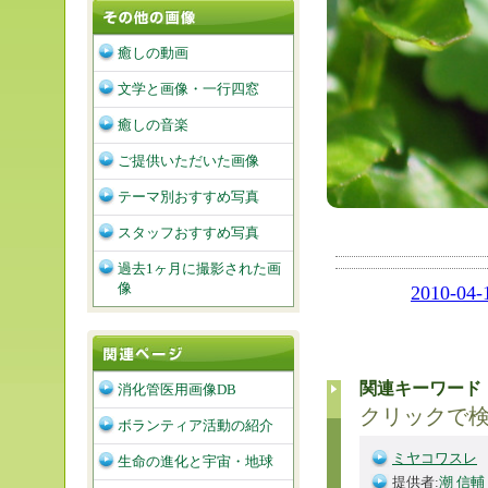
癒しの動画
文学と画像・一行四窓
癒しの音楽
ご提供いただいた画像
テーマ別おすすめ写真
スタッフおすすめ写真
過去1ヶ月に撮影された画
像
2010-04-
関連キーワード
消化管医用画像DB
クリックで
ボランティア活動の紹介
ミヤコワスレ
生命の進化と宇宙・地球
提供者:
潮 信輔