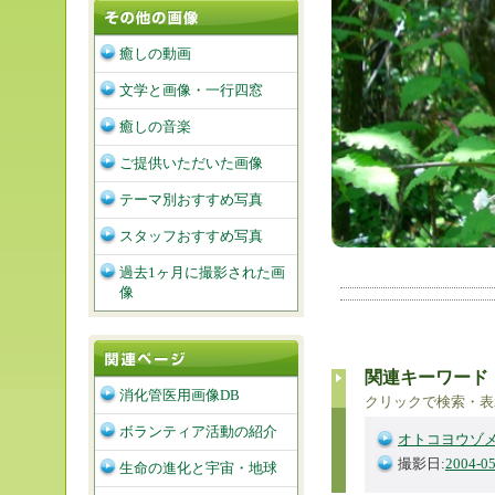
癒しの動画
文学と画像・一行四窓
癒しの音楽
ご提供いただいた画像
テーマ別おすすめ写真
スタッフおすすめ写真
過去1ヶ月に撮影された画
像
関連キーワード
消化管医用画像DB
クリックで検索・表
ボランティア活動の紹介
オトコヨウゾ
撮影日:
2004-05
生命の進化と宇宙・地球