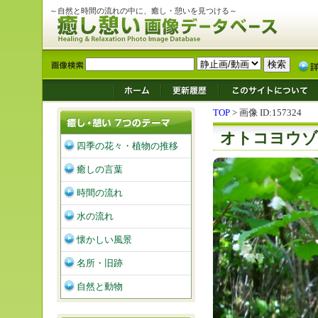
～自然と時間の流れの中に、癒し・憩いを見つける～
TOP
> 画像 ID:157324
オトコヨウゾ
四季の花々・植物の推移
癒しの言葉
時間の流れ
水の流れ
懐かしい風景
名所・旧跡
自然と動物