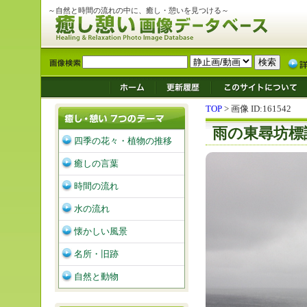
～自然と時間の流れの中に、癒し・憩いを見つける～
TOP
> 画像 ID:161542
雨の東尋坊標
四季の花々・植物の推移
癒しの言葉
時間の流れ
水の流れ
懐かしい風景
名所・旧跡
自然と動物