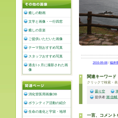
癒しの動画
文学と画像・一行四窓
癒しの音楽
ご提供いただいた画像
テーマ別おすすめ写真
スタッフおすすめ写真
2010-09-08
/
福井
過去1ヶ月に撮影された画
像
関連キーワード
クリックで検索・表
曇り空
消化管医用画像DB
提供者:
潮 信輔
ボランティア活動の紹介
生命の進化と宇宙・地球
一言、コメント