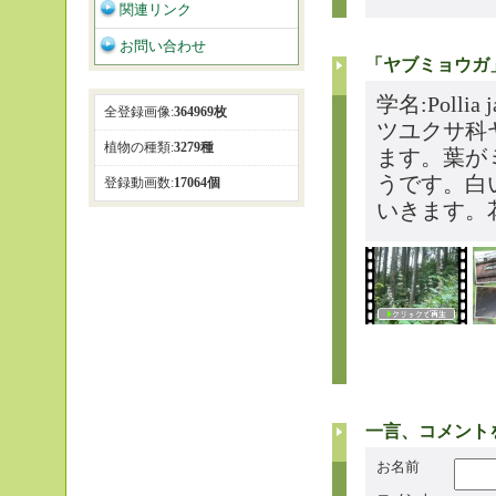
関連リンク
お問い合わせ
「ヤブミョウガ
学名:Pollia
全登録画像:
364969枚
ツユクサ科
植物の種類:
3279種
ます。葉が
うです。白
登録動画数:
17064個
いきます。
一言、コメント
お名前