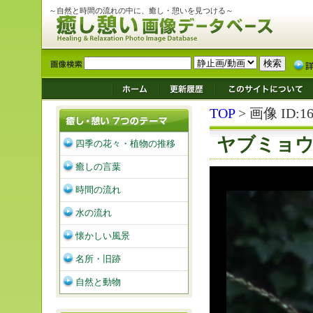
～自然と時間の流れの中に、癒し・憩いを見つける～
TOP
> 画像 ID:16
ヤブミョ
四季の花々・植物の推移
癒しの言葉
時間の流れ
水の流れ
懐かしい風景
名所・旧跡
自然と動物