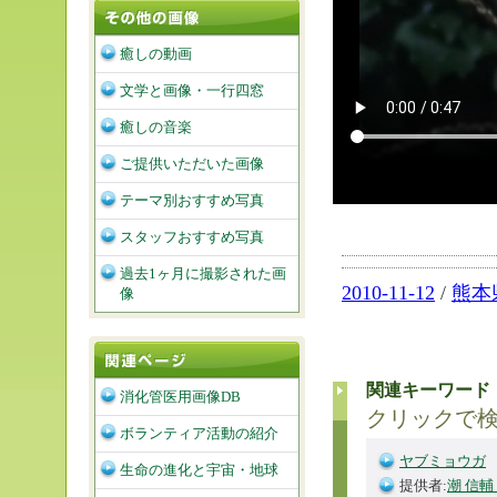
癒しの動画
文学と画像・一行四窓
癒しの音楽
ご提供いただいた画像
テーマ別おすすめ写真
スタッフおすすめ写真
過去1ヶ月に撮影された画
2010-11-12
/
熊本
像
関連キーワード
消化管医用画像DB
クリックで
ボランティア活動の紹介
ヤブミョウガ
生命の進化と宇宙・地球
提供者:
潮 信輔