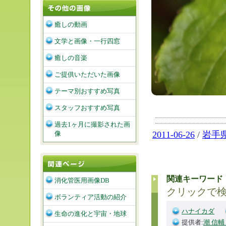
癒しの動画
文学と画像・一行四窓
癒しの音楽
ご提供いただいた画像
テーマ別おすすめ写真
スタッフおすすめ写真
過去1ヶ月に撮影された画
像
2011-06-26
/
岩手
関連キーワード
消化管医用画像DB
クリックで
ボランティア活動の紹介
ハナイカダ
生命の進化と宇宙・地球
提供者:
潮 信輔