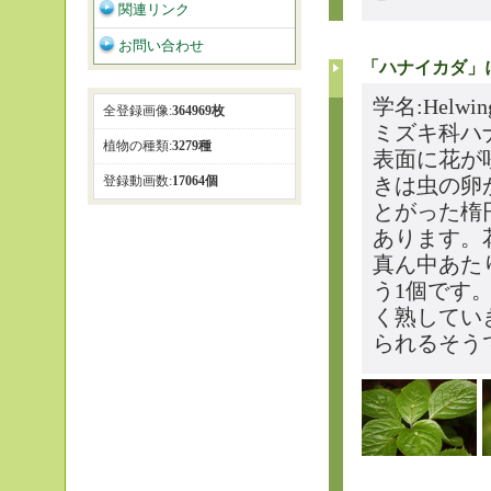
関連リンク
お問い合わせ
「ハナイカダ」
学名:Helw
全登録画像:
364969枚
ミズキ科ハ
植物の種類:
3279種
表面に花が
登録動画数:
17064個
きは虫の卵
とがった楕
あります。
真ん中あた
う1個です
く熟してい
られるそう