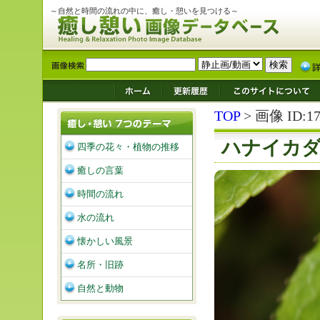
～自然と時間の流れの中に、癒し・憩いを見つける～
TOP
> 画像 ID:17
ハナイカダ
四季の花々・植物の推移
癒しの言葉
時間の流れ
水の流れ
懐かしい風景
名所・旧跡
自然と動物