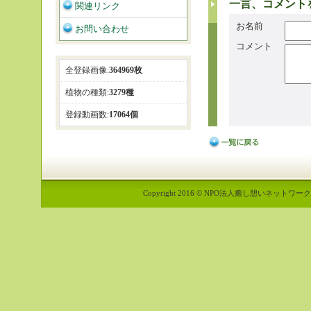
一言、コメント
関連リンク
お名前
お問い合わせ
コメント
全登録画像:
364969枚
植物の種類:
3279種
登録動画数:
17064個
Copyright 2016 © NPO法人癒し憩いネットワーク