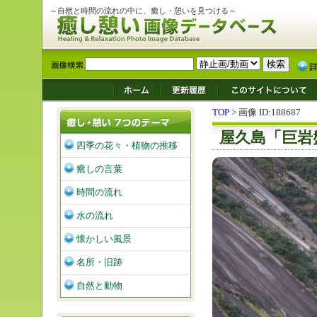
～自然と時間の流れの中に、癒し・憩いを見つける～
TOP
> 画像 ID:188687
屋久島「巨岩
四季の花々・植物の推移
癒しの言葉
時間の流れ
水の流れ
懐かしい風景
名所・旧跡
自然と動物