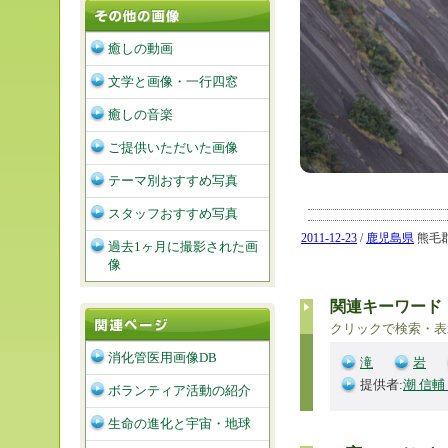
癒しの動画
文学と画像・一行四窓
癒しの音楽
ご提供いただいた画像
テーマ別おすすめ写真
スタッフおすすめ写真
2011-12-23
/
鹿児島県
熊毛郡
過去1ヶ月に撮影された画
像
関連キーワード
クリックで検索・表
消化管医用画像DB
滝
岩
提供者:
潮 信輔
ボランティア活動の紹介
生命の進化と宇宙・地球