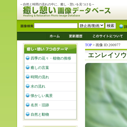
～自然と時間の流れの中に、癒し・憩いを見つける～
TOP
> 画像 ID:200977
エンレイソウ
四季の花々・植物の推移
癒しの言葉
時間の流れ
水の流れ
懐かしい風景
名所・旧跡
自然と動物