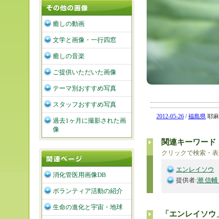
癒しの動画
文学と画像・一行四窓
癒しの音楽
ご提供いただいた画像
テーマ別おすすめ写真
スタッフおすすめ写真
2012-05-26
/
福島県
耶麻郡
過去1ヶ月に撮影された画
像
関連キーワード
クリックで検索・表
エンレイソウ
消化管医用画像DB
提供者:
潮 信輔
ボランティア活動の紹介
生命の進化と宇宙・地球
「エンレイソウ