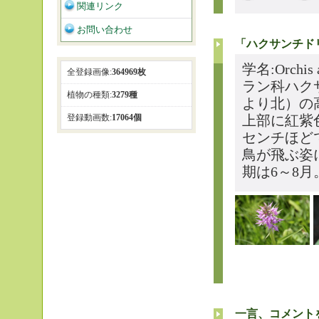
関連リンク
お問い合わせ
「ハクサンチド
学名:Orchis
全登録画像:
364969枚
ラン科ハク
植物の種類:
3279種
より北）の
登録動画数:
17064個
上部に紅紫
センチほど
鳥が飛ぶ姿
期は6～8月
一言、コメント