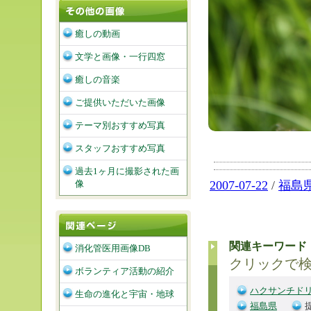
癒しの動画
文学と画像・一行四窓
癒しの音楽
ご提供いただいた画像
テーマ別おすすめ写真
スタッフおすすめ写真
過去1ヶ月に撮影された画
像
2007-07-22
/
福島
関連キーワード
消化管医用画像DB
クリックで
ボランティア活動の紹介
ハクサンチド
生命の進化と宇宙・地球
福島県