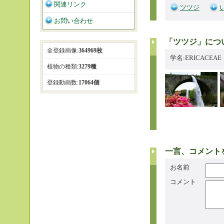
関連リンク
ツツジ
お問い合わせ
「ツツジ」につ
全登録画像:
364969枚
学名:ERICACEA
植物の種類:
3279種
登録動画数:
17064個
一言、コメント
お名前
コメント