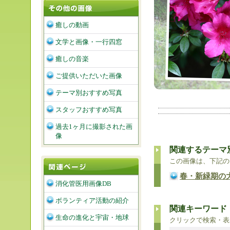
癒しの動画
文学と画像・一行四窓
癒しの音楽
ご提供いただいた画像
テーマ別おすすめ写真
スタッフおすすめ写真
過去1ヶ月に撮影された画
像
関連するテーマ
この画像は、下記の
春・新緑期の
消化管医用画像DB
ボランティア活動の紹介
関連キーワード
生命の進化と宇宙・地球
クリックで検索・表