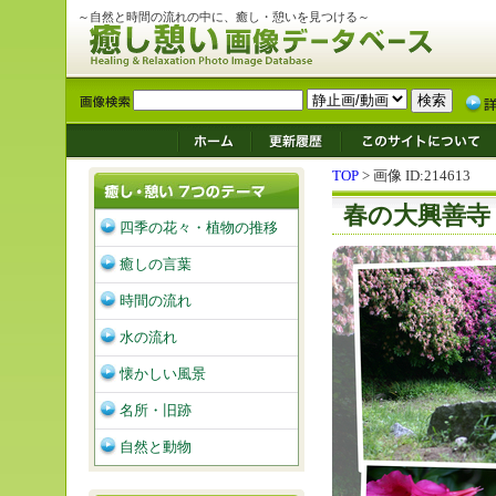
～自然と時間の流れの中に、癒し・憩いを見つける～
TOP
> 画像 ID:214613
春の大興善寺
四季の花々・植物の推移
癒しの言葉
時間の流れ
水の流れ
懐かしい風景
名所・旧跡
自然と動物