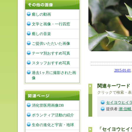
癒しの動画
文学と画像・一行四窓
癒しの音楽
ご提供いただいた画像
テーマ別おすすめ写真
スタッフおすすめ写真
2015-01-01
過去1ヶ月に撮影された画
像
関連キーワード
クリックで検索・表
セイヨウヒイ
消化管医用画像DB
提供者:
潮 信輔
ボランティア活動の紹介
生命の進化と宇宙・地球
「セイヨウヒイ