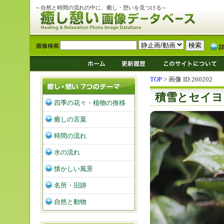
～自然と時間の流れの中に、癒し・憩いを見つける～
TOP
> 画像 ID:260202
積雪とセイヨ
四季の花々・植物の推移
癒しの言葉
時間の流れ
水の流れ
懐かしい風景
名所・旧跡
自然と動物