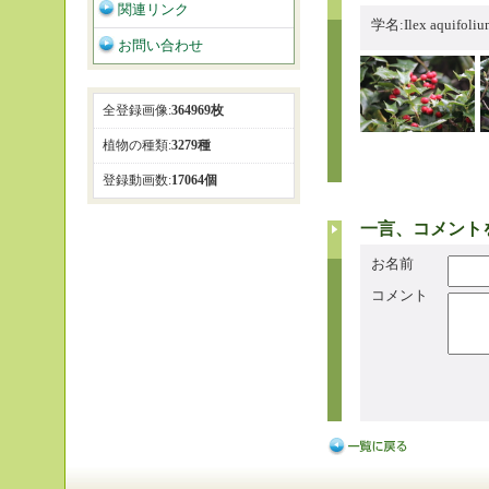
関連リンク
学名:Ilex aqui
お問い合わせ
全登録画像:
364969枚
植物の種類:
3279種
登録動画数:
17064個
一言、コメント
お名前
コメント