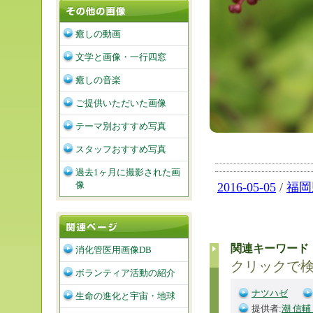
癒しの動画
文学と画像・一行四窓
癒しの音楽
ご提供いただいた画像
テーマ別おすすめ写真
スタッフおすすめ写真
過去1ヶ月に撮影された画
像
2016-05-05
/
福岡
関連キーワード
消化管医用画像DB
クリックで
ボランティア活動の紹介
ナツハゼ
生命の進化と宇宙・地球
提供者:
潮 信輔