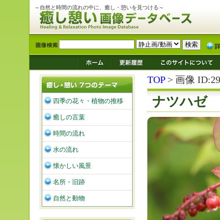
～自然と時間の流れの中に、癒し・憩いを見つける～
TOP
> 画像 ID:29
ナツハゼ
四季の花々・植物の推移
癒しの言葉
時間の流れ
水の流れ
懐かしい風景
名所・旧跡
自然と動物