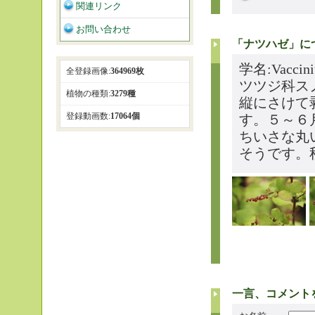
関連リンク
お問い合わせ
「ナツハゼ」に
学名:Vaccin
全登録画像:
364969枚
ツツジ科ス
植物の種類:
3279種
縦にさけて
登録動画数:
17064個
す。５～６
ちいさな丸
そうです。
一言、コメント